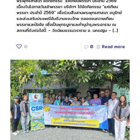
พระพุทธศาสนา จัดกิจกรรม “แห่เทียนพรรษา ประจำปี 2569”
เนื่องในโอกาสวันเข้าพรรษา บริษัทฯ ได้จัดกิจกรรม “แห่เทียน
พรรษา ประจำปี 2569” เพื่อร่วมสืบสานพระพุทธศาสนา อนุรักษ์
และส่งเสริมประเพณีอันดีงามของไทย ตลอดจนถวายเทียน
พรรษาและปัจจัย เพื่อเป็นพุทธบูชาและทำนุบำรุงพระอาราม ณ
สถานที่ดังต่อไปนี้: – วัดนิยมธรรมวราราม จ. นครปฐม –
[…]
0
0
Read more