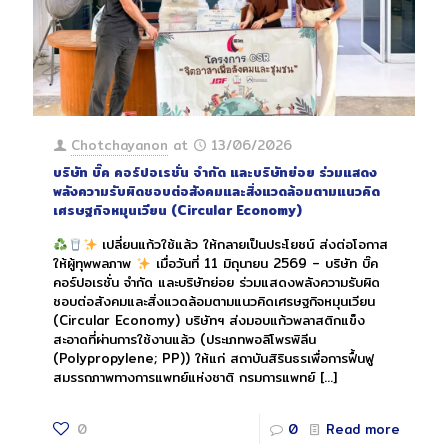
Chotchayanon
at
13/06/2026
บริษัท บิ๊ค คอร์ปอเรชั่น จำกัด และบริษัทย่อย ร่วมแสดง
พลังความรับผิดชอบต่อสังคมและสิ่งแวดล้อมตามแนวคิด
เศรษฐกิจหมุนเวียน (Circular Economy)
เปลี่ยนแก้วใช้แล้ว ให้กลายเป็นประโยชน์ ส่งต่อโอกาส
ให้ผู้ทุพพลภาพ
เมื่อวันที่ 11 มิถุนายน 2569 – บริษัท บิ๊ค
คอร์ปอเรชั่น จำกัด และบริษัทย่อย ร่วมแสดงพลังความรับผิด
ชอบต่อสังคมและสิ่งแวดล้อมตามแนวคิดเศรษฐกิจหมุนเวียน
(Circular Economy) บริษัทฯ ส่งมอบแก้วพลาสติกแข็ง
สะอาดที่ผ่านการใช้งานแล้ว (ประเภทพอลิโพรพิลีน
(Polypropylene; PP)) ให้แก่ สถาบันสิรินธรเพื่อการฟื้นฟู
สมรรถภาพทางการแพทย์แห่งชาติ กรมการแพทย์
[…]
0
0
Read more