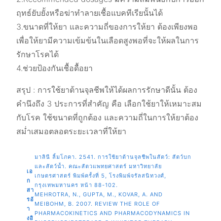
ฤทธ์ยับยั้งหรือฆ่าทำลายเชื้อแบคทีเรียนั้นได้
3.ขนาดที่ให้ยา และความถี่ของการให้ยา ต้องเพียงพอ
เพื่อให้ยามีความเข้มข้นในเลือดสูงพอที่จะให้ผลในการ
รักษาโรคได้
4.ช่วยป้องกันเชื้อดื้อยา
สรุป : การใช้ยาต้านจุลชีพให้ได้ผลการรักษาดีนั้น ต้อง
คำนึงถึง 3 ประการที่สำคัญ คือ เลือกใช้ยาให้เหมาะสม
กับโรค ใช้ขนาดที่ถูกต้อง และความถี่ในการให้ยาต้อง
สม่ำเสมอตลอดระยะเวลาที่ให้ยา
มาลินี ลิ้มโภคา. 2541. การใช้ยาต้านจุลชีพในสัตว์: สัตว์บก
และสัตว์น้ำ. คณะสัตวแพทยศาสตร์ มหาวิทยาลัย
เอ
เกษตรศาสตร์ พิมพ์ครั้งที่ 5, โรงพิมพ์จรัลสนิทวงศ์,
ก
กรุงเทพมหานคร หน้า 88-102.
สา
MEHROTRA, N., GUPTA, M., KOVAR, A. AND
รอ้
MEIBOHM, B. 2007. REVIEW THE ROLE OF
า
PHARMACOKINETICS AND PHARMACODYNAMICS IN
งอิ