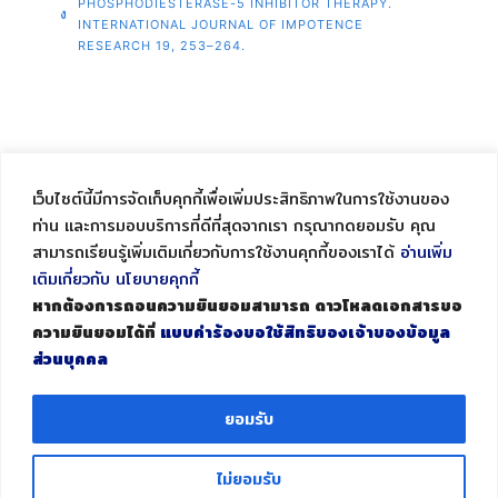
PHOSPHODIESTERASE-5 INHIBITOR THERAPY.
ง
INTERNATIONAL JOURNAL OF IMPOTENCE
RESEARCH 19, 253–264.
เว็บไซต์นี้มีการจัดเก็บคุกกี้เพื่อเพิ่มประสิทธิภาพในการใช้งานของ
ท่าน และการมอบบริการที่ดีที่สุดจากเรา กรุณากดยอมรับ คุณ
สามารถเรียนรู้เพิ่มเติมเกี่ยวกับการใช้งานคุกกี้ของเราได้
อ่านเพิ่ม
เติมเกี่ยวกับ นโยบายคุกกี้
หากต้องการถอนความยินยอมสามารถ ดาวโหลดเอกสารขอ
333/12-13 Moo 9, Bangbuathong-Suphanburi RD.,
ความยินยอมได้ที่
แบบคำร้องขอใช้สิทธิของเจ้าของข้อมูล
Laharn, Bangbuathong, Nonthaburi 11110
ส่วนบุคคล
Tel. (662) 964 4912-4 Fax. (662) 964 4915
office@pharmatech.co.th
ยอมรับ
© 2004 Pharmatech Co., Ltd.
ไม่ยอมรับ