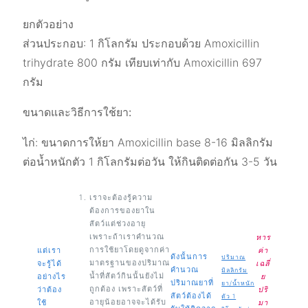
ยกตัวอย่าง
ส่วนประกอบ: 1 กิโลกรัม ประกอบด้วย Amoxicillin
trihydrate 800 กรัม เทียบเท่ากับ Amoxicillin 697
กรัม
ขนาดและวิธีการใช้ยา:
ไก่: ขนาดการให้ยา Amoxicillin base 8-16 มิลลิกรัม
ต่อน้ำหนักตัว 1 กิโลกรัมต่อวัน ให้กินติดต่อกัน 3-5 วัน
เราจะต้องรู้ความ
ต้องการของยาใน
สัตว์แต่ช่วงอายุ
เพราะถ้าเราคำนวณ
หาร
การใช้ยาโดยดูจากค่า
แต่เรา
ค่า
ดังนั้นการ
ปริมาณ
มาตรฐานของปริมาณ
จะรู้ได้
เฉลี่
คำนวณ
มิลลิกรัม
น้ำที่สัตว์กินนั้นยังไม่
อย่างไร
ย
ปริมาณยาที่
ยา/น้ำหนัก
ถูกต้อง เพราะสัตว์ที่
ว่าต้อง
ปริ
สัตว์ต้องได้
ตัว 1
อายุน้อยอาจจะได้รับ
ใช้
มา