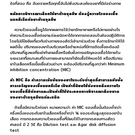
ข้อที่สอง คือ อันตรายหรือฤทธิ์อันไม่พึงประสงค์ของยาที่มีต่อร่างกาย
หลักการพิจารณาเลือกใช้ยาต้านจุลชีพ ต้องรู้ความไวของเชื้อ
แบคทีเรียต่อยาต้านจุลชีพ
ความไวของเชื้อดูได้จากผลการใช้ว่ายารักษาหายหรือไม่หายอย่างไร
ค่าความไวของเชื้อต่อยาแต่ละชนิดหาได้จากการทดสอบในห้องปฏิบัติการ
โดยไม่มีปัจจัยเกี่ยวกับร่างกายของสัตว์เข้ามาร่วมด้วย ซึ่งการรักษาให้ได้
ผลดีนั้น ปริมาณของยาในบริเวณหรือตำแหน่งที่มีการติดเชื้อจะต้องมี
ปริมาณที่สูงพอที่จะฆ่าทำลายเชื้อหรือยับยั้งการเจริญของเชื้อได้ภายใน
ระยะเวลาที่เหมาะสมที่ร่างกายจะสามารถกำจัดเชื้อให้หมดได้ หรือปริมาณ
ยาในเลือดหรือเนื้อเยื่อส่วนต่างๆ จะต้องมีปริมาณที่สูงกว่าค่า Minimum
inhibition concentration (MIC)
ค่า MIC คือ ค่าความเข้มข้นของยาในระดับต่ำสุดที่สามารถยับยั้ง
การเจริญของเชื้อแบคทีเรีย เป็นค่าที่นิยมใช้บ่งบอกถึงความไว
ของเชื้อที่มีต่อยาและเป็นค่าที่ใช้ประกอบการพิจารณาถึงขนาด
ของยาต้านจุลชีพแต่ละชนิด
ถ้าเชื้อมีความไวต่อยา หมายความว่า ค่า MIC ของเชื้อนั้นต้องต่ำกว่า
ครึ่งหนึ่งของระดับยาในเลือดหรือต่ำกว่า ¼ ของระดับสูงสุดของยาใน
เลือด การทดสอบความไวของเชื้อที่นิยมใช้ในการทดสอบทางสัตว
ศาสตร์ มี 2 วิธี คือ Dilution test และ Agar disk diffusion
test