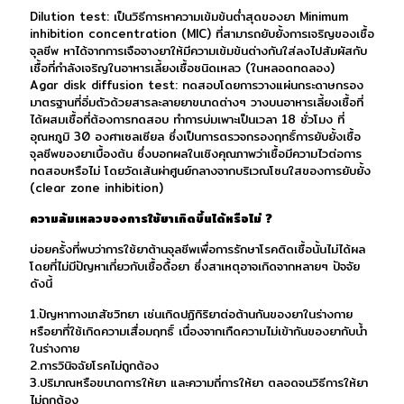
Dilution test: เป็นวิธีการหาความเข้มข้นต่ำสุดของยา Minimum
inhibition concentration (MIC) ที่สามารถยับยั้งการเจริญของเชื้อ
จุลชีพ หาได้จากการเจือจางยาให้มีความเข้มข้นต่างกันใส่ลงไปสัมผัสกับ
เชื้อที่กำลังเจริญในอาหารเลี้ยงเชื้อชนิดเหลว (ในหลอดทดลอง)
Agar disk diffusion test: ทดสอบโดยการวางแผ่นกระดาษกรอง
มาตรฐานที่อิ่มตัวด้วยสารละลายยาขนาดต่างๆ วางบนอาหารเลี้ยงเชื้อที่
ได้ผสมเชื้อที่ต้องการทดสอบ ทำการบ่มเพาะเป็นเวลา 18 ชั่วโมง ที่
อุณหภูมิ 30 องศาเซลเซียล ซึ่งเป็นการตรวจกรองฤทธิ์การยับยั้งเชื้อ
จุลชีพของยาเบื้องต้น ซึ่งบอกผลในเชิงคุณภาพว่าเชื้อมีความไวต่อการ
ทดสอบหรือไม่ โดยวัดเส้นผ่าศูนย์กลางจากบริเวณโซนใสของการยับยั้ง
(clear zone inhibition)
ความล้มเหลวของการใช้ยาเกิดขึ้นได้หรือไม่ ?
บ่อยครั้งที่พบว่าการใช้ยาต้านจุลชีพเพื่อการรักษาโรคติดเชื้อนั้นไม่ได้ผล
โดยที่ไม่มีปัญหาเกี่ยวกับเชื้อดื้อยา ซึ่งสาเหตุอาจเกิดจากหลายๆ ปัจจัย
ดังนี้
1.ปัญหาทางเภสัชวิทยา เช่นเกิดปฏิกิริยาต่อต้านกันของยาในร่างกาย
หรือยาที่ใช้เกิดความเสื่อมฤทธิ์ เนื่องจากเกืดความไม่เข้ากันของยากับน้ำ
ในร่างกาย
2.การวินิจฉัยโรคไม่ถูกต้อง
3.ปริมาณหรือขนาดการให้ยา และความถี่การให้ยา ตลอดจนวิธีการให้ยา
ไม่ถูกต้อง