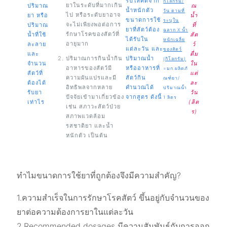
รับให้คิดจาก
กิโลกรัม/
ยาในระดับที่มากเกิน
ปริมาณ
ณ
น้ำหนักตัว
วัน ตามที่
ไป หรือระดับยาอาจ
ยา หรือ
น้ำ
ขนาดการใช้
ระบุใน
จะไม่เพียงพอต่อการ
ปริมาณ
ที่
ยาที่สัตว์ต้อง
ฉลาก X น้ำ
รักษาโรคของสัตว์ที่
น้ำที่ใช้
สัต
ได้รับใน
หนักเฉลี่ย
อายุมาก
ละลาย
ว์
แต่ละวัน และ
ของสัตว์
และ
ดื่ม
ปริมาณการกินน้ำกิน
ปริมาณน้ำ
(กิโลกรัม)
จำนวน
ใน
อาหารของสัตว์มี
หรืออาหารที่
=มก.ผลิตภั
สัตว์ที่
แต่
ความผันแปรและมี
สัตว์กิน
ณฑ์ยา/
ต้องได้
ละ
อิทธิพลจากหลาย
คำนวณได้
ปริมาณน้ำ
รับยา
วัน
ปัจจัยเข้ามาเกี่ยวข้อง
จากสูตร ดังนี้
1 ลิตร
เท่าไร
(ลิต
เช่น สภาวะสัตว์ป่วย
ร)
สภาพแวดล้อม
รสชาติยา และน้ำ
หนักตัว เป็นต้น
ทำไมขนาดการใช้ยาที่ถูกต้องจึงมีความสำคัญ?
1.ความสำเร็จในการรักษาโรคสัตว์ ขึ้นอยู่กับจำนวนของ
ยาต่อความต้องการยาในแต่ละวัน
2.Recommended dosages มีความสัมพันธ์กับการออก