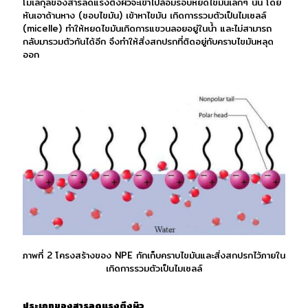
โมเลกุลของสารลดแรงตึงผิวจะเข้าไปล้อมรอบหยดไขมันเล็กๆ นั้น โดย
หันเอาด้านหาง (ชอบไขมัน) เข้าหาไขมัน เกิดการรวมตัวเป็นไมเซลล์
(micelle) ทำให้หยดไขมันเกิดการแขวนลอยอยู่ในน้ำ และไม่สามารถ
กลับมารวมตัวกันได้อีก จึงทำให้สิ่งสกปรกที่ติดอยู่กับคราบไขมันหลุด
ออก
ภาพที่ 2 โครงสร้างของ NPE กักเก็บคราบไขมันและสิ่งสกปรกไว้ภายใน
เกิดการรวมตัวเป็นไมเซลล์
ประเภทของสารลดแรงตึงผิว