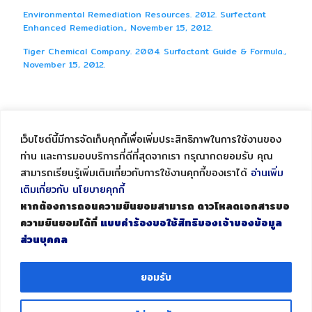
Environmental Remediation Resources. 2012. Surfectant
Enhanced Remediation., November 15, 2012.
Tiger Chemical Company. 2004. Surfactant Guide & Formula.,
November 15, 2012.
เว็บไซต์นี้มีการจัดเก็บคุกกี้เพื่อเพิ่มประสิทธิภาพในการใช้งานของ
ท่าน และการมอบบริการที่ดีที่สุดจากเรา กรุณากดยอมรับ คุณ
สามารถเรียนรู้เพิ่มเติมเกี่ยวกับการใช้งานคุกกี้ของเราได้
อ่านเพิ่ม
เติมเกี่ยวกับ นโยบายคุกกี้
หากต้องการถอนความยินยอมสามารถ ดาวโหลดเอกสารขอ
333/12-13 Moo 9, Bangbuathong-Suphanburi RD.,
ความยินยอมได้ที่
แบบคำร้องขอใช้สิทธิของเจ้าของข้อมูล
Laharn, Bangbuathong, Nonthaburi 11110
ส่วนบุคคล
Tel. (662) 964 4912-4 Fax. (662) 964 4915
office@pharmatech.co.th
ยอมรับ
© 2004 Pharmatech Co., Ltd.