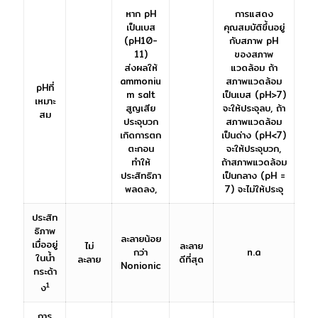
หาก pH
การแสดง
เป็นเบส
คุณสมบัติขึ้นอยู่
(pH10-
กับสภาพ pH
11)
ของสภาพ
ส่งผลให้
แวดล้อม ถ้า
ammoniu
สภาพแวดล้อม
pHที่
m salt
เป็นเบส (pH>7)
เหมาะ
สูญเสีย
จะให้ประจุลบ, ถ้า
สม
ประจุบวก
สภาพแวดล้อม
เกิดการตก
เป็นด่าง (pH<7)
ตะกอน
จะให้ประจุบวก,
ทำให้
ถ้าสภาพแวดล้อม
ประสิทธิภา
เป็นกลาง (pH =
พลดลง,
7) จะไม่ให้ประจุ
ประสิท
ธิภาพ
ละลายน้อย
เมื่ออยู่
ไม่
ละลาย
กว่า
n.a
ในน้ำ
ละลาย
ดีที่สุด
Nonionic
กระด้า
1
ง
การ