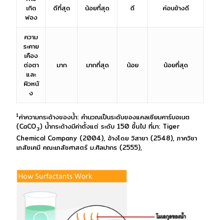
เกิด
ดีที่สุด
น้อยที่สุด
ดี
ค่อนข้างดี
ฟอง
ความ
ระคาย
เคือง
ต่อตา
มาก
มากที่สุด
น้อย
น้อยที่สุด
และ
ผิวหนั
ง
1
ค่าความกระด้างของน้ำ: คำนวณเป็นระดับของแคลเซียมคาร์บอเนต
(CaCO
) น้ำกระด้างมีค่าตั้งแต่ ระดับ 150 ขึ้นไป ที่มา: Tiger
3
Chemical Company (2004), อ้างโดย วิสาขา (2548), ภาควิชา
เภสัชเคมี คณะเภสัชศาสตร์ ม.ศิลปากร (2555),