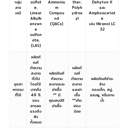
กลุ่ม
sulfat
Ammoniu
ther,
Dehyton K
สาร
e,
m
Polyh
และ
เคมี
Linear
Compou
ydrox
Amphoacetat
Alkylb
nd
yl
e
enzen
(QACs)
เช่น Miranol LC
e
32
sulfon
ate,
(LAS)
ผลิตภั
ณฑ์
ทำความ
ผลิตภั
สะอาด
ผลิตภัณฑ์
ณฑ์
ทั่วไป
ทำความ
ทำความ
ผลิตภัณฑ์ชำระ
อุตสา
โดยใช้
สะอาดและ
สะอาด
ล้าง
หกรรม
มากถึง
ฆ่าเชื้อ
และฆ่า
ของเด็ก, สบู่,
ที่ใช้
49 %
** มี
เชื้อ
แชมพู, ครีมอาบ
ของ
คุณสมบัติ
**เกิด
น้ำ
สารลด
ฆ่าเชื้อ
ฟอง
แรงตึง
น้อย
ผิว
ทั้งหมด