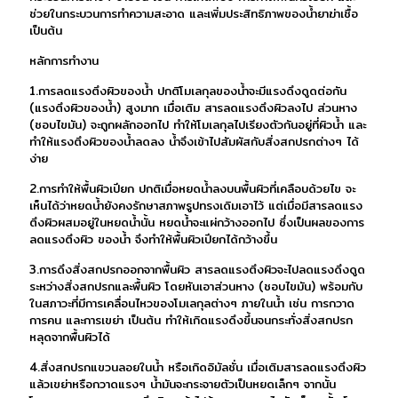
ช่วยในกระบวนการทำความสะอาด และเพิ่มประสิทธิภาพของน้ำยาฆ่าเชื้อ
เป็นต้น
หลักการทำงาน
1.การลดแรงตึงผิวของน้ำ ปกติโมเลกุลของน้ำจะมีแรงดึงดูดต่อกัน
(แรงตึงผิวของน้ำ) สูงมาก เมื่อเติม สารลดแรงตึงผิวลงไป ส่วนหาง
(ชอบไขมัน) จะถูกผลักออกไป ทำให้โมเลกุลไปเรียงตัวกันอยู่ที่ผิวน้ำ และ
ทำให้แรงตึงผิวของน้ำลดลง น้ำจึงเข้าไปสัมผัสกับสิ่งสกปรกต่างๆ ได้
ง่าย
2.การทำให้พื้นผิวเปียก ปกติเมื่อหยดน้ำลงบนพื้นผิวที่เคลือบด้วยไข จะ
เห็นได้ว่าหยดน้ำยังคงรักษาสภาพรูปทรงเดิมเอาไว้ แต่เมื่อมีสารลดแรง
ตึงผิวผสมอยู่ในหยดน้ำนั้น หยดน้ำจะแผ่กว้างออกไป ซึ่งเป็นผลของการ
ลดแรงตึงผิว ของน้ำ จึงทำให้พื้นผิวเปียกได้กว้างขึ้น
3.การดึงสิ่งสกปรกออกจากพื้นผิว สารลดแรงตึงผิวจะไปลดแรงดึงดูด
ระหว่างสิ่งสกปรกและพื้นผิว โดยหันเอาส่วนหาง (ชอบไขมัน) พร้อมกับ
ในสภาวะที่มีการเคลื่อนไหวของโมเลกุลต่างๆ ภายในน้ำ เช่น การกวาด
การคน และการเขย่า เป็นต้น ทำให้เกิดแรงดึงขึ้นจนกระทั่งสิ่งสกปรก
หลุดจากพื้นผิวได้
4.สิ่งสกปรกแขวนลอยในน้ำ หรือเกิดอิมัลชั่น เมื่อเติมสารลดแรงตึงผิว
แล้วเขย่าหรือกวาดแรงๆ น้ำมันจะกระจายตัวเป็นหยดเล็กๆ จากนั้น