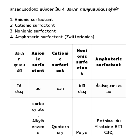
สารลดแรงตึงผิว แบ่งออกเป็น 4 ประเภท ตามคุณสมบัติประจุไฟฟ้า
1. Anionic surfactant
2. Cationic surfactant
3. Nonionic surfactant
4. Amphoteric surfactant (Zwitterionics)
Noni
ประเภ
Anion
Cationi
onic
ท
ic
c
Amphoteric
surfa
คุณสม
surfa
surfact
surfactant
ctan
บัติ
ctant
ant
t
ให้
ไม่มี
ทั้งประจุบวกและ
ลบ
บวก
ประจุ
ประจุ
ลบ
carbo
xylate
,
Alkylb
Betaine เช่น
enzen
Quatern
Mirataine BET
e
ary
Polye
C30,